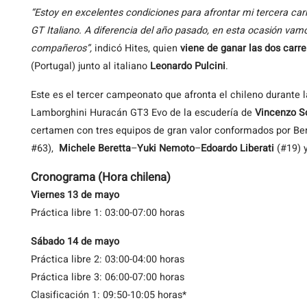
“Estoy en excelentes condiciones para afrontar mi tercera car
GT Italiano. A diferencia del año pasado, en esta ocasión vamo
compañeros”,
indicó Hites, quien
viene de ganar las dos carr
(Portugal) junto al italiano
Leonardo Pulcini
.
Este es el tercer campeonato que afronta el chileno durante 
Lamborghini Huracán GT3 Evo de la escudería de
Vincenzo So
certamen con tres equipos de gran valor conformados por Ben
#63),
Michele Beretta
–
Yuki Nemoto
–
Edoardo Liberati
(#19) 
Cronograma (Hora chilena)
Viernes 13 de mayo
Práctica libre 1: 03:00-07:00 horas
Sábado 14 de mayo
Práctica libre 2: 03:00-04:00 horas
Práctica libre 3: 06:00-07:00 horas
Clasificación 1: 09:50-10:05 horas*