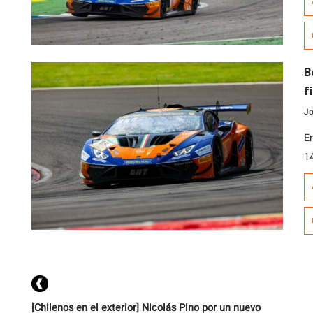
e
A
S
h
B
f
Jo
E
1
c
Z
t
d
T
[Chilenos en el exterior] Nicolás Pino por un nuevo