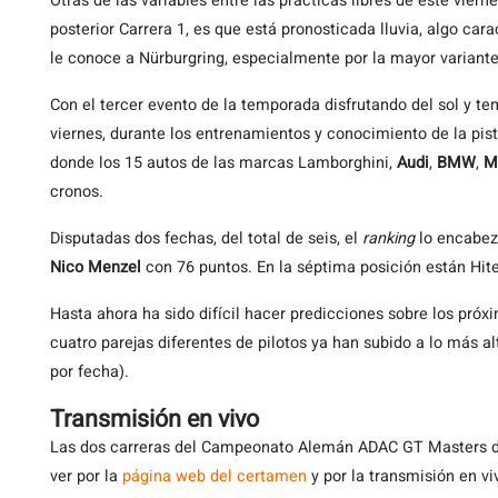
Otras de las variables entre las prácticas libres de este vierne
posterior Carrera 1, es que está pronosticada lluvia, algo car
le conoce a Nürburgring, especialmente por la mayor variant
Con el tercer evento de la temporada disfrutando del sol y t
viernes, durante los entrenamientos y conocimiento de la pist
donde los 15 autos de las marcas Lamborghini,
Audi
,
BMW
,
M
cronos.
Disputadas dos fechas, del total de seis, el
ranking
lo encabez
Nico Menzel
con 76 puntos. En la séptima posición están Hit
Hasta ahora ha sido difícil hacer predicciones sobre los pró
cuatro parejas diferentes de pilotos ya han subido a lo más al
por fecha).
Transmisión en vivo
Las dos carreras del Campeonato Alemán ADAC GT Masters de
ver por la
página web del certamen
y por la transmisión en vi