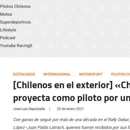
Pilotos Chilenos
Motos
Superdeportivos
Lifestyle
Podcast
Youtube Racing5
DESTACADOS
INTERNACIONAL
MOTORSPORT
PILOTOS C
[Chilenos en el exterior] «
proyecta como piloto por u
Jose Luis Sepulveda
|
20 de enero 2021
Con ganas de seguir por más de una década en el Rally Dakar,
López–Juan Pablo Latrach, quienes fueron recibidos por sus f