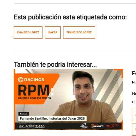
Esta publicación esta etiquetada como:
CHALECO LOPEZ
DAKAR
FRANCISCO LOPEZ
También te podria interesar...
F
Ni
N
e
a
a
j
d