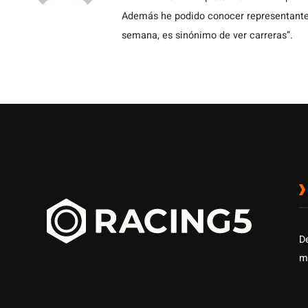
Además he podido conocer representantes
semana, es sinónimo de ver carreras”.
D
m