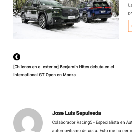
L
p
ac
r
C
C
m
p
[Chilenos en el exterior] Benjamín Hites debuta en el
International GT Open en Monza
Jose Luis Sepulveda
Colaborador Racing5 - Especialista en Au
automovilismo de pista. Esto me ha permit