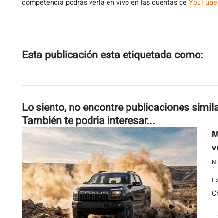
competencia podrás verla en vivo en las cuentas de
YouTube
Esta publicación esta etiquetada como:
Lo siento, no encontre publicaciones simil
También te podria interesar...
M
v
Ni
L
Ch
2