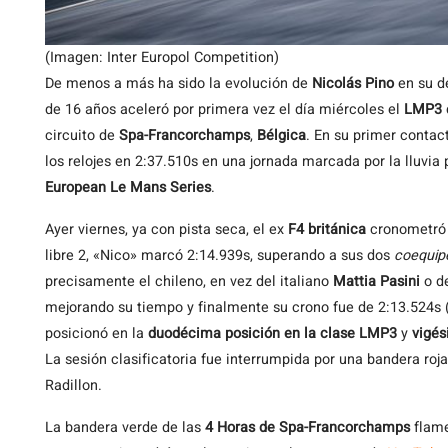
(Imagen: Inter Europol Competition)
De menos a más ha sido la evolución de
Nicolás Pino
en su de
de 16 años aceleró por primera vez el día miércoles el
LMP3
circuito de
Spa-Francorchamps
,
Bélgica
. En su primer contac
los relojes en 2:37.510s en una jornada marcada por la lluvia 
European Le Mans Series
.
Ayer viernes, ya con pista seca, el ex
F4 británica
cronometró 2
libre 2, «Nico» marcó 2:14.939s, superando a sus dos
coequip
precisamente el chileno, en vez del italiano
Mattia Pasini
o d
mejorando su tiempo y finalmente su crono fue de 2:13.524s 
posicionó en la
duodécima posición en la clase LMP3
y
vigés
La sesión clasificatoria fue interrumpida por una bandera roja
Radillon.
La bandera verde de las
4 Horas de Spa-Francorchamps
flame