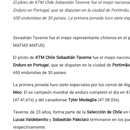
El piloto de KTM Chile Sebastián Taverne fue el mejor nacional
Enduro en Portugal, que se disputan en la ciudad de Portimão, a
650 enduristas de 30 países. La primera jornada tuvo siete esp
Sevastián Taverne fue el mejor representante chilenos en el 
MATÍAS MATUS)
El piloto de
KTM Chile
Sebastián Taverne
fue el mejor nacion
Enduro en Portuga
l, que se disputan en la ciudad de
Portimão
650 enduristas de 30 países.
La primera jornada tuvo siete especiales por los cerros de Al
Meo
. El ex campeón mundial de enduro completó el día en 4
(47:41,67s) y del canadiense
Tyler Medaglia
(47:58.03s).
Taverne, de 23 años, forma parte de la
Selección de Chile
en 
Lucas Valdebenito
y
Sebastián Pakciarz
terminaron en los pue
respectivamente.