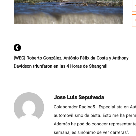
M
d
B
a
Po
[WEC] Roberto González, António Félix da Costa y Anthony
Davidson triunfaron en las 4 Horas de Shanghái
Jose Luis Sepulveda
Colaborador Racing5 - Especialista en Au
automovilismo de pista. Esto me ha permit
Además he podido conocer representantes
semana, es sinónimo de ver carreras”.