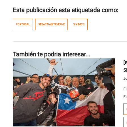
Esta publicación esta etiquetada como:
PORTUGAL
SEBASTIÁN TAVERNE
SIX DAYS
También te podria interesar...
[
S
Jo
F
F
B
H
S