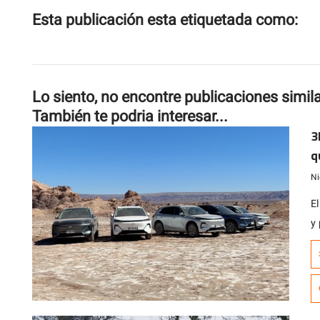
Esta publicación esta etiquetada como:
Lo siento, no encontre publicaciones simil
También te podria interesar...
3
q
E
Ni
El
y
q
lo