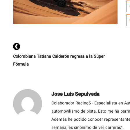
(
P
mi
n
de
Colombiana Tatiana Calderón regresa a la Súper
Fórmula
Jose Luis Sepulveda
Colaborador Racing5 - Especialista en Au
automovilismo de pista. Esto me ha permit
Además he podido conocer representantes
semana, es sinónimo de ver carreras”.