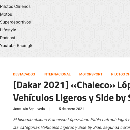
Pilotos Chilenos
Motos
Superdeportivos
Lifestyle
Podcast
Youtube Racing5
DESTACADOS
INTERNACIONAL
MOTORSPORT
PILOTOS C
[Dakar 2021] «Chaleco» Ló
Vehículos Ligeros y Side by 
Jose Luis Sepulveda
|
15 de enero 2021
El binomio chileno Francisco López-Juan Pablo Latrach logró e
las categorías Vehículos Ligeros y Side by Side, segunda coron