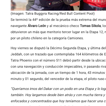
(Imagen: Tatra Buggyra Racing/Red Bull Content Pool)
Se terminó la 44º edición de la prueba más extrema del mun
navegante
Álvaro León
y al mecánico checo
Tomas Sikola
, l
obtuvieron un más que meritorio tercer lugar en la Etapa 12, 
por un piloto chileno en la categoría Camiones.
Hoy viernes se disputó la Décimo Segunda Etapa, y última del 
Jeddah, con un trazado que contemplaba 164 kilómetros de Es
Tatra Phoenix con el número 511 debió partir desde la ubica
con una navegación y conducción impecables, ir pasando riva
ubicación de la jornada, con un tiempo de 1 hora, 43 minutos
minuto y 01 segundo, del vencedor de la etapa, el piloto ruso
“Queríamos irnos del Dakar con un podio en una Etapa y lo lo
también. Hoy largamos desde bien atrás y con mucha tierra y 
enfocados y concentrados que hoy teníamos que hacer una car