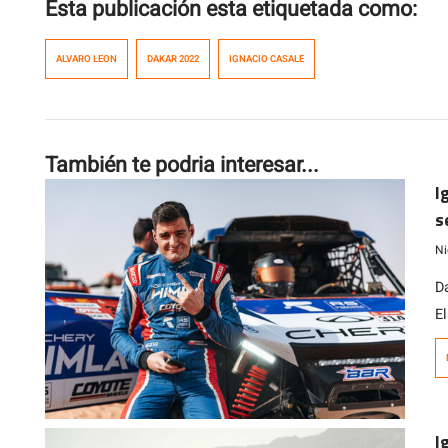
Esta publicación esta etiquetada como:
ALVARO LEON
DAKAR 2022
IGNACIO CASALE
También te podria interesar...
I
s
p
Ni
D
El
vi
c
C
I