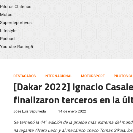
Pilotos Chilenos
Motos
Superdeportivos
Lifestyle
Podcast
Youtube Racing5
DESTACADOS
INTERNACIONAL
MOTORSPORT
PILOTOS C
[Dakar 2022] Ignacio Casale
finalizaron terceros en la ú
Jose Luis Sepulveda
|
14 de enero 2022
Se terminó la 44º edición de la prueba más extrema del mundo
navegante Álvaro León y al mecánico checo Tomas Sikola, los 