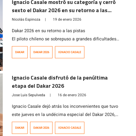
Ignacio Casale mostró su categoría y cerró
sexto el Dakar 2026 en su retorno a las
pistas
Nicolás Espinoza
|
19 de enero 2026
Dakar 2026 en su retorno a las pistas
El piloto chileno se sobrepuso a grandes dificultades
vividas durante la carrera y selló su retorno a las pistas
DAKAR
DAKAR 2026
IGNACIO CASALE
con una destacada sexta posición en la categoría
Challenger a bordo de su Taurus T3.
Ignacio Casale disfrutó de la penúltima
etapa del Dakar 2026
Jose Luis Sepulveda
|
16 de enero 2026
Ignacio Casale dejó atrás los inconvenientes que tuvo
este jueves en la undécima especial del Dakar 2026,
donde se desprendió parte de su carrocería, y salió a
DAKAR
DAKAR 2026
IGNACIO CASALE
disfrutar de la penúltima etapa, corrida este viernes