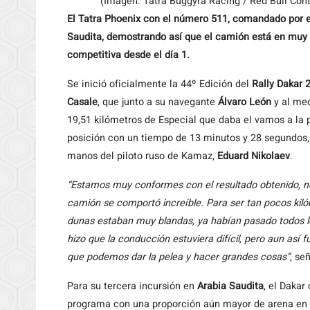
(Imagen: Tatra Buggyra Racing / Red Bull Cont
El Tatra Phoenix con el número 511, comandado por el 
Saudita, demostrando así que el camión está en muy b
competitiva desde el día 1.
Se inició oficialmente la 44º Edición del
Rally Dakar 
Casale
, que junto a su navegante
Álvaro León
y al me
19,51 kilómetros de Especial que daba el vamos a la
posición con un tiempo de 13 minutos y 28 segundos,
manos del piloto ruso de Kamaz,
Eduard Nikolaev
.
“Estamos muy conformes con el resultado obtenido, no
camión se comportó increíble. Para ser tan pocos kiló
dunas estaban muy blandas, ya habían pasado todos lo
hizo que la conducción estuviera difícil, pero aun as
que podemos dar la pelea y hacer grandes cosas”
, se
Para su tercera incursión en
Arabia Saudita
, el Dakar
programa con una proporción aún mayor de arena en la