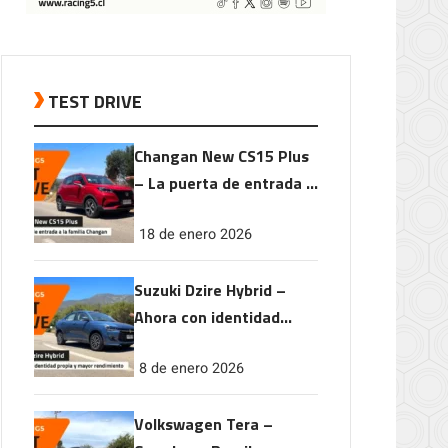
TEST DRIVE
Changan New CS15 Plus
– La puerta de entrada a
la familia Changan
18 de enero 2026
Suzuki Dzire Hybrid –
Ahora con identidad
propia y mayor
8 de enero 2026
rendimiento
Volkswagen Tera –