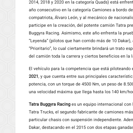
2014, 2018 y 2020 en la categoría Quads) está enfren
año consecutivo en la categoría Camiones a bordo de
compatriota, Álvaro León, y al mecánico de nacional
participe en la creación, del potente camión Tatra pr
Buggyra Racing. Asimismo, este año enfrenta la prue
“Leyenda” (pilotos que han corrido más de 10 Dakar),
“Prioritario”, lo cual ciertamente brindará un trato e
del camión toda la carrera y ciertos beneficios en la
El vehículo para la competencia que está piloteando 
2021
, y que cuenta entre sus principales característ
potencia, con un torque de 4500 Nm, un peso de 8.50
una velocidad máxima que llega hasta los 140 km/hor
Tatra Buggyra Racing
es un equipo internacional con
Tatra Trucks, el segundo fabricante de camiones más
particular chasis con suspensión independiente. Adem
Dakar, destacando en el 2015 con dos etapas ganadas