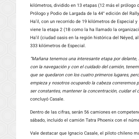
kilómetros, dividido en 13 etapas (12 más el prólogo 
Prólogo y Podio de Largada de la 44° edición del Ra
Ha’il, con un recorrido de 19 kilómetros de Especial 
viene la etapa 2 (1B como la ha llamado la organizac
Ha’il (ciudad oasis en la región histórica del Néyed, 
333 kilómetros de Especial.
“Mañana tenemos una interesante etapa por delante,
con la navegación y con el cuidado del camión, tene
que se quedaron con los cuatro primeros lugares, per
empieza y nosotros ocupando la cabeza correremos par
ser constantes, mantener la concentración, cuidar el 
concluyó Casale.
Dentro de las cifras, serán 56 camiones en competenc
sábado, incluido el camión Tatra Phoenix con el núme
Vale destacar que Ignacio Casale, el piloto chileno m