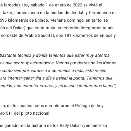
de largada). Hoy sábado 1 de enero de 2022 se vivió el
lly Dakar, comenzando en la ciudad de Jeddah y terminando en
y 595 kilómetros de Enlace. Mañana domingo, en tanto, se
ión del Dakar) que contempla un recorrido íntegramente por
al noroeste de Arabia Saudita), con 181 kilómetros de Enlace y
 bastante técnica y dónde tenemos que estar muy atentos
mos que ser muy estratégicos. Vamos por detrás de los Kamaz
o como siempre, vamos a ir de menos a más, esto recién
a intentar ganar día a día y pelear la punta. Tenemos que
camión y no cometer errores, y es lo que intentaremos hacer”
,
ia, de los cuales todos completaron el Prólogo de hoy
ro 511 del piloto nacional.
ás ganador en la historia de los Rally Dakar (vencedor en