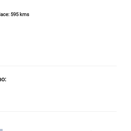
nlace: 595 kms
mo: