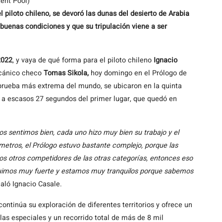
ent Pool)
piloto chileno, se devoró las dunas del desierto de Arabia
uenas condiciones y que su tripulación viene a ser
2022
, y vaya de qué forma para el piloto chileno
Ignacio
cánico checo
Tomas Sikola,
hoy domingo en el Prólogo de
 prueba más extrema del mundo, se ubicaron en la quinta
 a escasos 27 segundos del primer lugar, que quedó en
s sentimos bien, cada uno hizo muy bien su trabajo y el
metros, el Prólogo estuvo bastante complejo, porque las
s otros competidores de las otras categorías, entonces eso
í fuimos muy fuerte y estamos muy tranquilos porque sabemos
ñaló Ignacio Casale.
 continúa su exploración de diferentes territorios y ofrece un
s especiales y un recorrido total de más de 8 mil