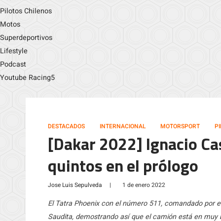
Pilotos Chilenos
Motos
Superdeportivos
Lifestyle
Podcast
Youtube Racing5
DESTACADOS
INTERNACIONAL
MOTORSPORT
P
[Dakar 2022] Ignacio Cas
quintos en el prólogo
Jose Luis Sepulveda
|
1 de enero 2022
El Tatra Phoenix con el número 511, comandado por el p
Saudita, demostrando así que el camión está en muy b