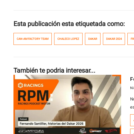
Esta publicación esta etiquetada como:
CAN-AM FACTORY TEAM
CHALECO LOPEZ
DAKAR
DAKAR 2024
F
También te podria interesar...
F
Ni
N
e
a
a
j