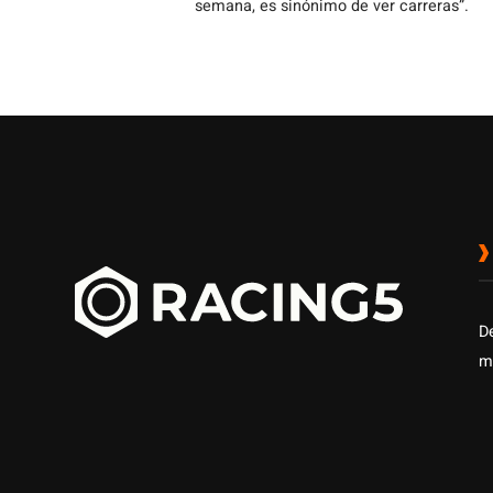
semana, es sinónimo de ver carreras”.
D
m