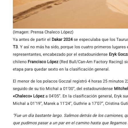
(Imagen: Prensa Chaleco López)
Ya antes de partir el
Dakar 2024
se especulaba que los Taurus
T3
. Y así no más ha sido, porque los cuatro primeros lugares 
representantes, encabezado por el estadounidense
Eryk Gocz
chileno
Francisco López
(Red Bull/Can-Am Factory Racing) sig
etapa para quedar sexto en la clasificación general.
El menor de los polacos Goczal registró 4 horas 25 minutos 2
seguido de su tío Michal a 01’00”, del estadounidense
Mitchel
«Chaleco» López
a 04’05”. En la clasificación general, Eryk 
Michal a 01’19”, Marek a 11’24”, Guthrie a 17’07”, Cristina Gut
“Fue un día bastante largo. Salimos detrás de los camiones, 
que pudimos pasar a un par en el camino hasta que llegamos a 