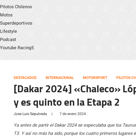
Pilotos Chilenos
Motos
Superdeportivos
Lifestyle
Podcast
Youtube Racing5
DESTACADOS
INTERNACIONAL
MOTORSPORT
PILOTOS C
[Dakar 2024] «Chaleco» Lóp
y es quinto en la Etapa 2
Jose Luis Sepulveda
|
7 de enero 2024
Ya antes de partir el Dakar 2024 se especulaba que los Taurus
T3. Y así no más ha sido, porque los cuatro primeros lugares 