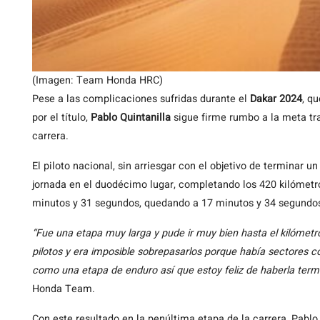
(Imagen: Team Honda HRC)
Pese a las complicaciones sufridas durante el
Dakar 2024
, q
por el título,
Pablo Quintanilla
sigue firme rumbo a la meta tr
carrera.
El piloto nacional, sin arriesgar con el objetivo de terminar u
jornada en el duodécimo lugar, completando los 420 kilómetr
minutos y 31 segundos, quedando a 17 minutos y 34 segundos 
“Fue una etapa muy larga y pude ir muy bien hasta el kilóme
pilotos y era imposible sobrepasarlos porque había sectores
como una etapa de enduro así que estoy feliz de haberla term
Honda Team.
Con este resultado en la penúltima etapa de la carrera, Pabl