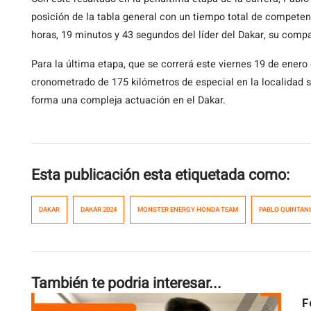
posición de la tabla general con un tiempo total de competen
horas, 19 minutos y 43 segundos del líder del Dakar, su com
Para la última etapa, que se correrá este viernes 19 de enero 
cronometrado de 175 kilómetros de especial en la localidad s
forma una compleja actuación en el Dakar.
Esta publicación esta etiquetada como:
DAKAR
DAKAR 2024
MONSTER ENERGY HONDA TEAM
PABLO QUINTANI
También te podria interesar...
F