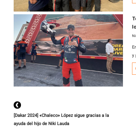
de
T
l
g
Ni
E
y
e
[Dakar 2024] «Chaleco» López sigue gracias a la
ayuda del hijo de Niki Lauda