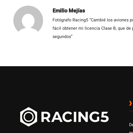
Emilio Mejías
Fotógrafo Racing5 “Cambié los aviones po
fácil obtener mi licencia Clase B, que de
segundos”
D
m