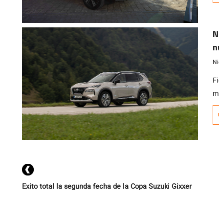
a
Ni
N
di
n
Ni
F
m
d
e
c
I
tr
Exito total la segunda fecha de la Copa Suzuki Gixxer