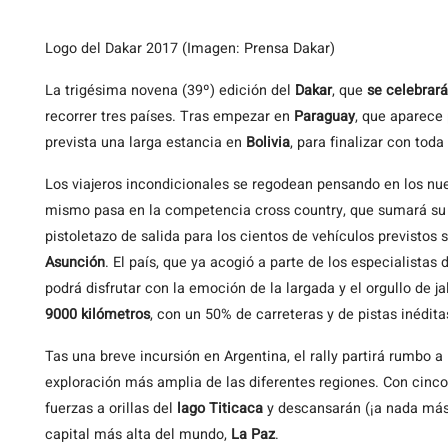
Logo del Dakar 2017 (Imagen: Prensa Dakar)
La trigésima novena (39º) edición del
Dakar
, que
se celebrará
recorrer tres países. Tras empezar en
Paraguay
, que aparece
prevista una larga estancia en
Bolivia
, para finalizar con tod
Los viajeros incondicionales se regodean pensando en los nu
mismo pasa en la competencia cross country, que sumará su v
pistoletazo de salida para los cientos de vehículos previstos
Asunción
. El país, que ya acogió a parte de los especialistas 
podrá disfrutar con la emoción de la largada y el orgullo de ja
9000 kilómetros
, con un 50% de carreteras y de pistas inédita
Tas una breve incursión en Argentina, el rally partirá rumbo a
exploración más amplia de las diferentes regiones. Con cinco 
fuerzas a orillas del
lago Titicaca
y descansarán (¡a nada más
capital más alta del mundo,
La Paz
.