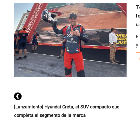
T
l
g
Ni
E
y
e
[Lanzamiento] Hyundai Creta, el SUV compacto que
completa el segmento de la marca