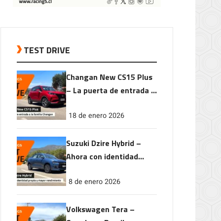
TEST DRIVE
Changan New CS15 Plus
– La puerta de entrada a
la familia Changan
18 de enero 2026
Suzuki Dzire Hybrid –
Ahora con identidad
propia y mayor
8 de enero 2026
rendimiento
Volkswagen Tera –