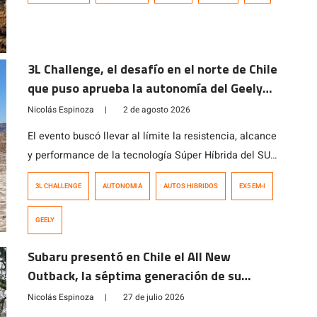
3L Challenge, el desafío en el norte de Chile
que puso aprueba la autonomía del Geely
EX5 EM-i
Nicolás Espinoza
|
2 de agosto 2026
El evento buscó llevar al límite la resistencia, alcance
y performance de la tecnología Súper Híbrida del SUV
que, en pocos meses, ha cautivado al consumidor
3L CHALLENGE
AUTONOMIA
AUTOS HIBRIDOS
EX5 EM-I
local.
GEELY
Subaru presentó en Chile el All New
Outback, la séptima generación de su
modelo ícono
Nicolás Espinoza
|
27 de julio 2026