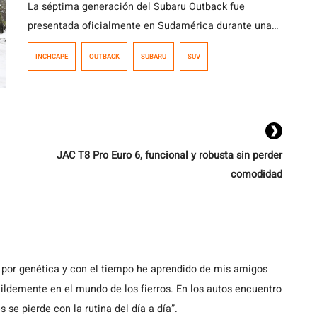
La séptima generación del Subaru Outback fue
presentada oficialmente en Sudamérica durante una
actividad realizada en Chile, que reunió a
INCHCAPE
OUTBACK
SUBARU
SUV
representantes de la marca de Argentina, Perú,
Colombia y Chile, además de ejecutivos de Subaru
Corporation. El modelo ya está disponible en el
mercado chileno en dos versiones, con precios que
parten en los $35.990.000.
JAC T8 Pro Euro 6, funcional y robusta sin perder
comodidad
 por genética y con el tiempo he aprendido de mis amigos
demente en el mundo de los fierros. En los autos encuentro
s se pierde con la rutina del día a día”.