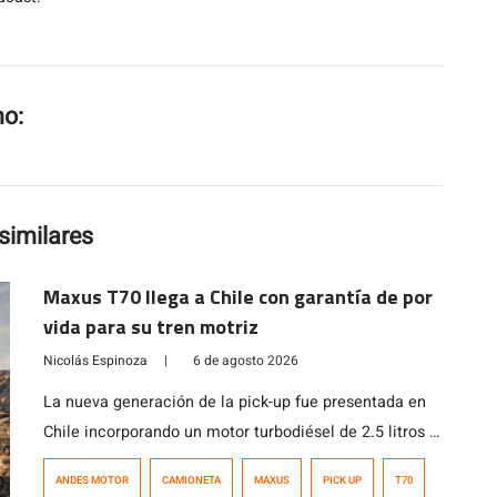
mo:
similares
Maxus T70 llega a Chile con garantía de por
vida para su tren motriz
Nicolás Espinoza
|
6 de agosto 2026
La nueva generación de la pick-up fue presentada en
Chile incorporando un motor turbodiésel de 2.5 litros y
221 HP, capacidad de carga superior a una tonelada y
ANDES MOTOR
CAMIONETA
MAXUS
PICK UP
T70
garantía de por vida para el tren motriz.