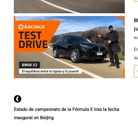
p
s
B
s
j
p
Ni
E
s
s
r
n
s
M
Estado de campeonato de la Fórmula E tras la fecha
inaugural en Beijing