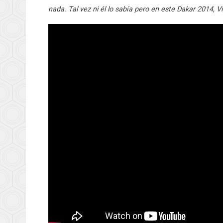
nada. Tal vez ni él lo sabía pero en este Dakar 2014, V