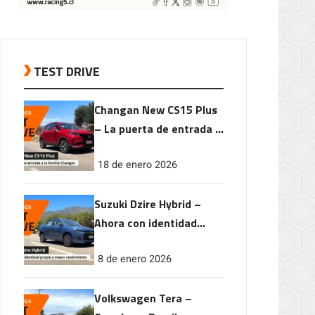
TEST DRIVE
Changan New CS15 Plus
– La puerta de entrada a
la familia Changan
18 de enero 2026
Suzuki Dzire Hybrid –
Ahora con identidad
propia y mayor
8 de enero 2026
rendimiento
Volkswagen Tera –