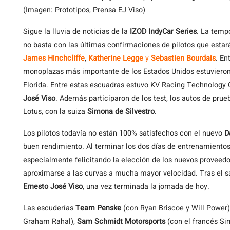
(Imagen: Prototipos, Prensa EJ Viso)
Sigue
la lluvia de noticias de la
IZOD IndyCar Series
. La temp
no basta con las últimas confirmaciones de pilotos que est
James Hinchcliffe
,
Katherine Legge
y
Sebastien Bourdais
. En
monoplazas más importante de los Estados Unidos estuviero
Florida. Entre estas escuadras estuvo KV Racing Technology 
José Viso
. Además participaron de los test, los autos de pru
Lotus, con la suiza
Simona de Silvestro
.
Los pilotos todavía no están 100% satisfechos con el nuevo
D
buen rendimiento. Al terminar los dos días de entrenamientos,
especialmente felicitando la elección de los nuevos proveedo
aproximarse a las curvas a mucha mayor velocidad. Tras el sa
Ernesto José Viso
, una vez terminada la jornada de hoy.
Las escuderías
Team Penske
(con Ryan Briscoe y Will Power
Graham Rahal),
Sam Schmidt Motorsports
(con el francés S