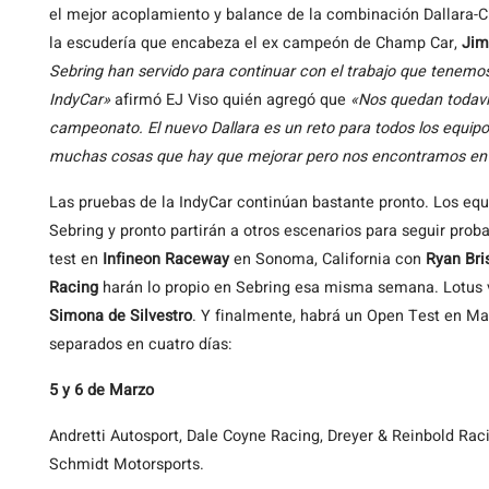
el mejor acoplamiento y balance de la combinación Dallara-Ch
la escudería que encabeza el ex campeón de Champ Car,
Jim
Sebring han servido para continuar con el trabajo que tenemo
IndyCar»
afirmó EJ Viso quién agregó que
«Nos quedan todavía
campeonato. El nuevo Dallara es un reto para todos los equipos
muchas cosas que hay que mejorar pero nos encontramos en l
Las pruebas de la IndyCar continúan bastante pronto. Los equ
Sebring y pronto partirán a otros escenarios para seguir pro
test en
Infineon Raceway
en Sonoma, California con
Ryan Bri
Racing
harán lo propio en Sebring esa misma semana. Lotus 
Simona de Silvestro
. Y finalmente, habrá un Open Test en Mar
separados en cuatro días:
5 y 6 de Marzo
Andretti Autosport, Dale Coyne Racing, Dreyer & Reinbold R
Schmidt Motorsports.