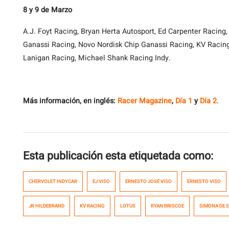
8 y 9 de Marzo
A.J. Foyt Racing, Bryan Herta Autosport, Ed Carpenter Racing,
Ganassi Racing, Novo Nordisk Chip Ganassi Racing, KV Racin
Lanigan Racing, Michael Shank Racing Indy.
Más información, en inglés:
Racer Magazine
,
Día 1
y
Día 2
.
Esta publicación esta etiquetada como:
CHERVOLET INDYCAR
EJ VISO
ERNESTO JOSÉ VISO
ERNESTO VISO
JR HILDEBRAND
KV RACING
LOTUS
RYAN BRISCOE
SIMONA DE 