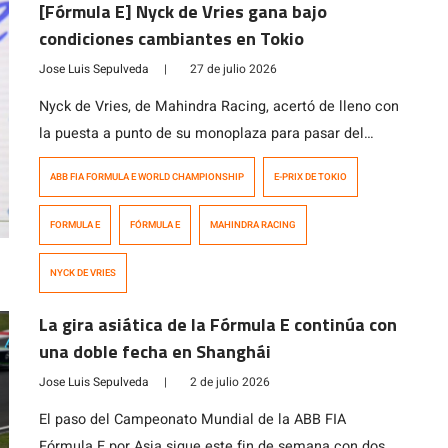
[Fórmula E] Nyck de Vries gana bajo
condiciones cambiantes en Tokio
Jose Luis Sepulveda
|
27 de julio 2026
Nyck de Vries, de Mahindra Racing, acertó de lleno con
la puesta a punto de su monoplaza para pasar del
quinto puesto a la victoria en la carrera del domingo
ABB FIA FORMULA E WORLD CHAMPIONSHIP
E-PRIX DE TOKIO
del E-Prix de Tokio 2026 de la Fórmula E, disputada en
condiciones mixtas. El neerlandés terminó por delante
FORMULA E
FÓRMULA E
MAHINDRA RACING
de Nick Cassidy, de Citroën Racing, y […]
NYCK DE VRIES
La gira asiática de la Fórmula E continúa con
una doble fecha en Shanghái
Jose Luis Sepulveda
|
2 de julio 2026
El paso del Campeonato Mundial de la ABB FIA
Fórmula E por Asia sigue este fin de semana con dos