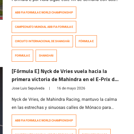
carreras en el Circuito Internacional de Shanghái,
ABB FIA FORMULA E WORLD CHAMPIONSHIP
correspondientes a las rondas 12 y 13 de la temporada
2025/26. El Circuito Internacional de Shanghái, de
CAMPEONATO MUNDIAL ABB FIA FORMULA E
3,051 kilómetros, es uno de los muchos trazados
diseñados por el […]
CIRCUITO INTERNACIONAL DE SHANGHÁI
FÓRMULA E
FORMULA E
SHANGHÁI
[Fórmula E] Nyck de Vries vuela hacia la
primera victoria de Mahindra en el E-Prix de
Mónaco
Jose Luis Sepulveda
|
16 de mayo 2026
Nyck de Vries, de Mahindra Racing, mantuvo la calma
en las estrechas y sinuosas calles de Mónaco para
conseguir su quinta victoria en el Campeonato
ABB FIA FORMULA E WORLD CHAMPIONSHIP
Mundial ABB de Fórmula E, por delante de Mitch
Evans, de Jaguar Racing, y Pepe Martí, de CUPRA KIRO.