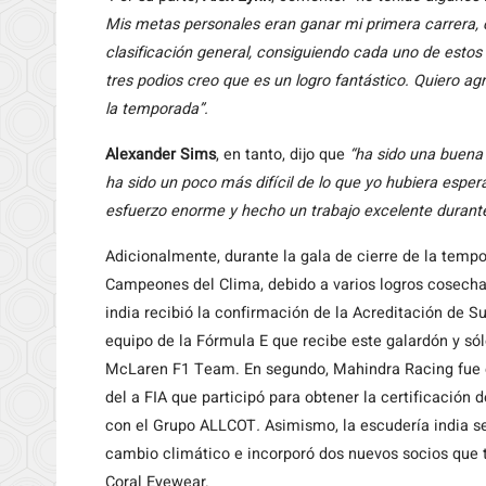
Mis metas personales eran ganar mi primera carrera, c
clasificación general, consiguiendo cada uno de estos 
tres podios creo que es un logro fantástico. Quiero a
la temporada”.
Alexander Sims
, en tanto, dijo que
“ha sido una buena
ha sido un poco más difícil de lo que yo hubiera espera
esfuerzo enorme y hecho un trabajo excelente durante
Adicionalmente, durante la gala de cierre de la tem
Campeones del Clima, debido a varios logros cosech
india recibió la confirmación de la Acreditación de Su
equipo de la Fórmula E que recibe este galardón y s
McLaren F1 Team. En segundo, Mahindra Racing fue e
del a FIA que participó para obtener la certificación 
con el Grupo ALLCOT
.
Asimismo, la escudería india 
cambio climático e incorporó dos nuevos socios que t
Coral Eyewear.