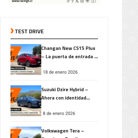
TEST DRIVE
Changan New CS15 Plus
– La puerta de entrada a
la familia Changan
18 de enero 2026
Suzuki Dzire Hybrid –
Ahora con identidad
propia y mayor
8 de enero 2026
rendimiento
Volkswagen Tera –