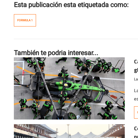
Esta publicación esta etiquetada como:
FORMULA 1
También te podria interesar...
C
g
La
L
e
a
c
lo
C
n