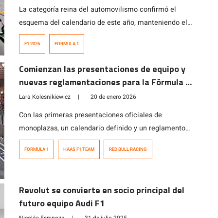
La categoría reina del automovilismo confirmó el
esquema del calendario de este año, manteniendo el
alcance global del campeonato, pero introduciendo
F1 2026
FORMULA 1
cambios clave en sedes y fechas para optimizar la
logística y reforzar su estrategia de sustentabilidad.
Comienzan las presentaciones de equipo y
nuevas reglamentaciones para la Fórmula 1
2026
Lara Kolesnikiewicz
|
20 de enero 2026
Con las primeras presentaciones oficiales de
monoplazas, un calendario definido y un reglamento
técnico que marcará un antes y un después, la
FORMULA 1
HAAS F1 TEAM
RED BULL RACING
Fórmula 1 comienza a delinear el escenario de la
temporada 2026, una de las más transformadoras de
su historia. Las primeras presentaciones rumbo a
Revolut se convierte en socio principal del
2026: Red Bull y Haas marcan el pulso La […]
futuro equipo Audi F1