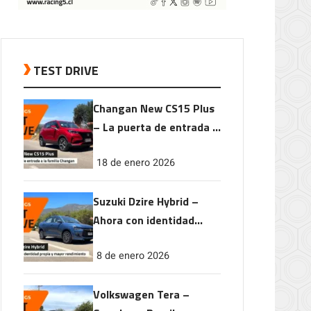
TEST DRIVE
Changan New CS15 Plus
– La puerta de entrada a
la familia Changan
18 de enero 2026
Suzuki Dzire Hybrid –
Ahora con identidad
propia y mayor
8 de enero 2026
rendimiento
Volkswagen Tera –