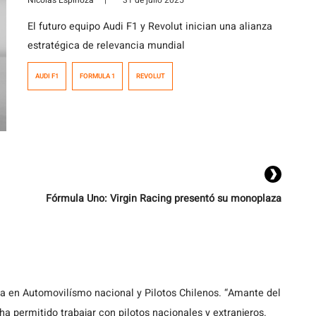
Nicolás Espinoza
|
31 de julio 2025
El futuro equipo Audi F1 y Revolut inician una alianza
estratégica de relevancia mundial
AUDI F1
FORMULA 1
REVOLUT
Fórmula Uno: Virgin Racing presentó su monoplaza
ta en Automovilísmo nacional y Pilotos Chilenos. “Amante del
a permitido trabajar con pilotos nacionales y extranjeros.