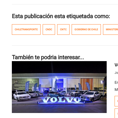
Esta publicación esta etiquetada como:
CHILETRANSPORTE
CNDC
CNTC
GOBIERNO DE CHILE
MINISTERI
También te podria interesar...
V
Jo
E
M
e
t
r