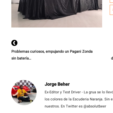
q
e
la
Problemas curiosos, empujando un Pagani Zonda
sin batería…
d
Jorge Beher
Ex-Editor y Test Driver - La grua se lo l
los colores de la Escuderia Naranja. Sin
nuestros. En Twitter es @absolutbeer