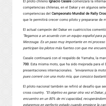
El piloto chileno
Ignacio Casale
comenzará la internaci
competencias chilenas, en el Dakar y en algunos sele
competencias del
Campeonato Mundial de Rally Cros
que le permitirá crecer como piloto y prepararse de 
El actual campeón del Dakar en cuatriciclos comentó
“llegamos a un acuerdo con un equipo español para par
Merzouga. Es un paso muy importante en mi proceso d
participan los pilotos más fuertes con que me encuent
Casale continuará con el respaldo de Yamaha, la marc
700
. Esta misma moto, que ha sido mejorada para el D
presentaciones internacionales.
“enviaremos la moto 
pues correré con una moto mía, que conozco bastant
El piloto nacional también se refirió al desafío que se
cross country.
“El objetivo es ganar otra vez el Dakar
encuentro en un 80% de mi capacidad, recuperándome 
estaremos en perfecto estado cuando empiece la car