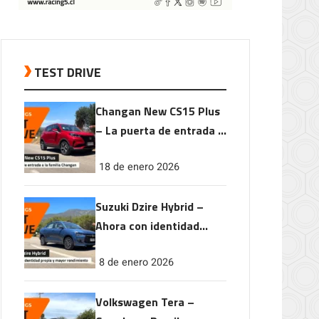
TEST DRIVE
Changan New CS15 Plus
– La puerta de entrada a
la familia Changan
18 de enero 2026
Suzuki Dzire Hybrid –
Ahora con identidad
propia y mayor
8 de enero 2026
rendimiento
Volkswagen Tera –