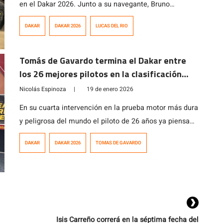
en el Dakar 2026. Junto a su navegante, Bruno
Jacomy, culminó en la cuarta posición a 77 segundos
DAKAR
DAKAR 2026
LUCAS DEL RIO
del tercer lugar.
Tomás de Gavardo termina el Dakar entre
los 26 mejores pilotos en la clasificación
general
Nicolás Espinoza
|
19 de enero 2026
En su cuarta intervención en la prueba motor más dura
y peligrosa del mundo el piloto de 26 años ya piensa
en la próxima edición en Arabia Saudita.
DAKAR
DAKAR 2026
TOMAS DE GAVARDO
Isis Carreño correrá en la séptima fecha del