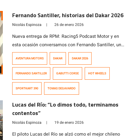
Fernando Santiller, historias del Dakar 2026
Nicolás Espinoza
|
26 de enero 2026
Nueva entrega de RPM: Racing5 Podcast Motor y en
esta ocasión conversamos con Fernando Santiller, un
apasionado de las motos y el motociclismo que
AVENTURA MOTORS
DAKAR
DAKAR 2026
además de trabajar como vendedor de motos, colabora
junto a Tomás de Gavardo en sus distintas actividades
FERNANDO SANTILLER
GABUTTI CORSE
HOT WHEELS
deportivas, lo que le llevó a desempeñarse como
asistente del piloto nacional en el […]
SPORTKART 390
TOMAS DEGAVARDO
Lucas del Río: “Lo dimos todo, terminamos
contentos”
Nicolás Espinoza
|
19 de enero 2026
El piloto Lucas del Río se alzó como el mejor chileno