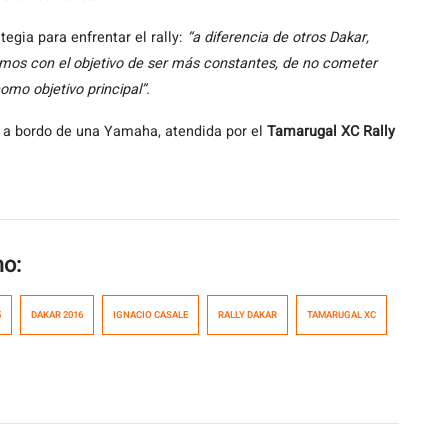
egia para enfrentar el rally:
“a diferencia de otros Dakar,
mos con el objetivo de ser más constantes, de no cometer
omo objetivo principal”.
 a bordo de una Yamaha, atendida por el
Tamarugal XC Rally
mo:
5
DAKAR 2016
IGNACIO CASALE
RALLY DAKAR
TAMARUGAL XC