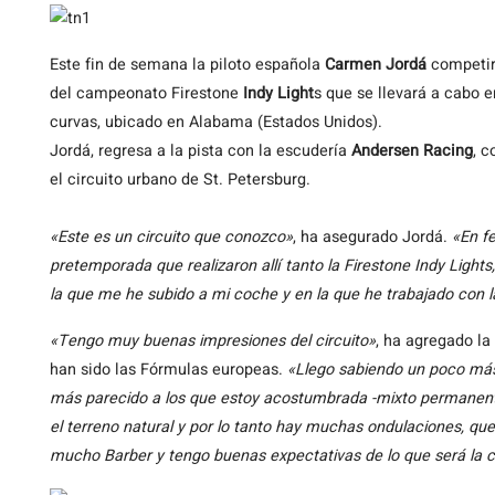
Este
fin de semana la piloto española
Carmen Jordá
competir
del campeonato Firestone
Indy Light
s que se llevará a cabo e
curvas, ubicado en Alabama (Estados Unidos).
Jordá, regresa a la pista con la escudería
Andersen Racing
, 
el circuito urbano de St. Petersburg.
«Este es un circuito que conozco»
, ha asegurado Jordá.
«En fe
pretemporada que realizaron allí tanto la Firestone Indy Light
la que me he subido a mi coche y en la que he trabajado con 
«Tengo muy buenas impresiones del circuito»
, ha agregado la
han sido las Fórmulas europeas.
«Llego sabiendo un poco más 
más parecido a los que estoy acostumbrada -mixto permanente
el terreno natural y por lo tanto hay muchas ondulaciones, q
mucho Barber y tengo buenas expectativas de lo que será la c