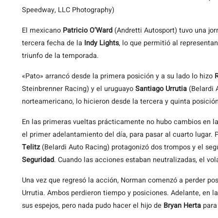
Speedway, LLC Photography)
El mexicano
Patricio O’Ward
(Andretti Autosport) tuvo una jo
tercera fecha de la
Indy Lights
, lo que permitió al representa
triunfo de la temporada.
«Pato» arrancó desde la primera posición y a su lado lo hizo
Steinbrenner Racing) y el uruguayo
Santiago Urrutia
(Belardi 
norteamericano, lo hicieron desde la tercera y quinta posició
En las primeras vueltas prácticamente no hubo cambios en las
el primer adelantamiento del día, para pasar al cuarto lugar.
Telitz
(Belardi Auto Racing) protagonizó dos trompos y el segu
Seguridad
. Cuando las acciones estaban neutralizadas, el vo
Una vez que regresó la acción, Norman comenzó a perder posi
Urrutia. Ambos perdieron tiempo y posiciones. Adelante, en l
sus espejos, pero nada pudo hacer el hijo de
Bryan Herta
para 