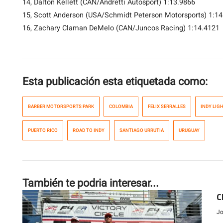
14, Dalton Kellett (CAN/Andretti Autosport) 1:13.9866
15, Scott Anderson (USA/Schmidt Peterson Motorsports) 1:1
16, Zachary Claman DeMelo (CAN/Juncos Racing) 1:14.4121
Esta publicación esta etiquetada como:
BARBER MOTORSPORTS PARK
COLOMBIA
FELIX SERRALLES
INDY LIG
PUERTO RICO
ROAD TO INDY
SANTIAGO URRUTIA
URUGUAY
También te podria interesar...
C
Jo