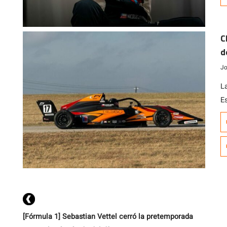
d
d
[…
C
d
Jo
L
E
p
a
su
i
[Fórmula 1] Sebastian Vettel cerró la pretemporada