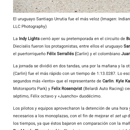
El uruguayo Santiago Urrutia fue el más veloz (Imagen: Indi
LLC Photography)
La
Indy Lights
cerró ayer su pretemporada en el circuito de
B
Dieciséis fueron los protagonistas, entre ellos el uruguayo
San
el puertorriqueño
Félix Serrallés (
Carlin) y el colombiano
Juan
La jornada se dividió en dos tandas, una por la mañana y la ot
(Carlin) fue el más rápido con un tiempo de 1:13.0287. Lo es
segundos más «lento» que el representante de
Carlin
.
Kyle Ka
Motorsports Park) y
Felix Rosenqvist
(Belardi Auto Racing) cer
séptimo, Félix octavo y «Juancho» duodécimo.
Los pilotos y equipos aprovecharon la detención de una hora 
necesarios a los monoplazas, con el fin de mejorar el
set up
d
los tiempos, ya que éstos bajaron en comparación con la mañ