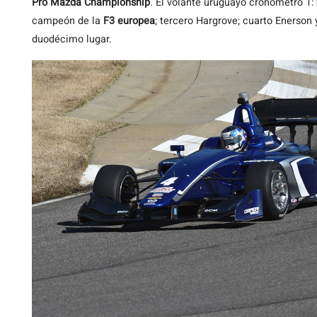
Pro Mazda Championship
. El volante uruguayo cronometró 1:
campeón de la
F3 europea
; tercero Hargrove; cuarto Enerson 
duodécimo lugar.