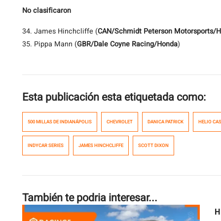
No clasificaron
34. James Hinchcliffe (
CAN/Schmidt Peterson Motorsports/
35. Pippa Mann (
GBR/Dale Coyne Racing/Honda
)
Esta publicación esta etiquetada como:
500 MILLAS DE INDIANÁPOLIS
CHEVROLET
DANICA PATRICK
HELIO CA
INDYCAR SERIES
JAMES HINCHCLIFFE
SCOTT DIXON
También te podria interesar...
H