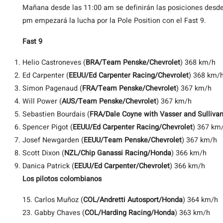
Mañana desde las 11:00 am se definirán las posiciones desde 
pm empezará la lucha por la Pole Position con el Fast 9.
Fast 9
Helio Castroneves (
BRA/Team Penske/Chevrolet
) 368 km/h
Ed Carpenter (
EEUU/Ed Carpenter Racing/Chevrolet
) 368 km/
Simon Pagenaud (
FRA/Team Penske/Chevrolet
) 367 km/h
Will Power (
AUS/Team Penske/Chevrolet
) 367 km/h
Sebastien Bourdais (
FRA/Dale Coyne with Vasser and Sulliva
Spencer Pigot (
EEUU/Ed Carpenter Racing/Chevrolet
) 367 km
Josef Newgarden (
EEUU/Team Penske/Chevrolet
) 367 km/h
Scott Dixon (
NZL/Chip Ganassi Racing/Honda
) 366 km/h
Danica Patrick (
EEUU/Ed Carpenter/Chevrolet
) 366 km/h
Los pilotos colombianos
15. Carlos Muñoz (
COL/Andretti Autosport/Honda
) 364 km/h
23. Gabby Chaves (
COL/Harding Racing/Honda
) 363 km/h