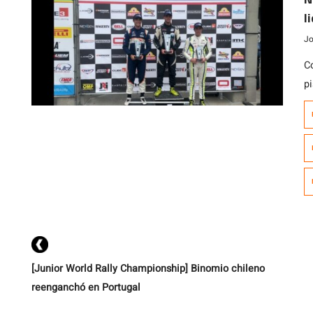
l
Jo
C
pi
un
le
t
c
lu
[Junior World Rally Championship] Binomio chileno
reenganchó en Portugal