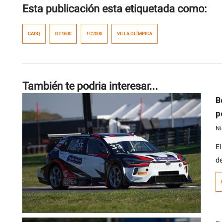
Esta publicación esta etiquetada como:
CADQ
GT1600
TC2000
VILLA OLÍMPICA
También te podria interesar...
B
p
T
Ni
El
d
p
f