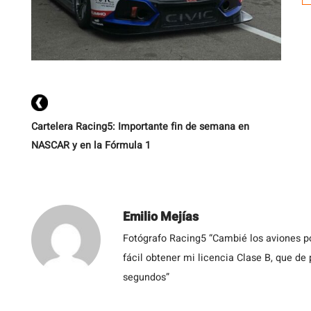
a
h
pe
Cartelera Racing5: Importante fin de semana en
NASCAR y en la Fórmula 1
Emilio Mejías
Fotógrafo Racing5 “Cambié los aviones po
fácil obtener mi licencia Clase B, que de
segundos”