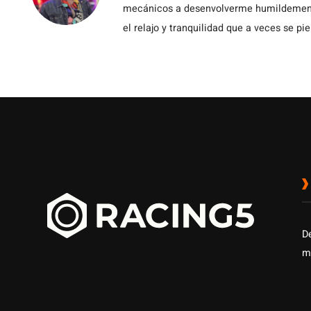
mecánicos a desenvolverme humildemente 
el relajo y tranquilidad que a veces se pie
D
m