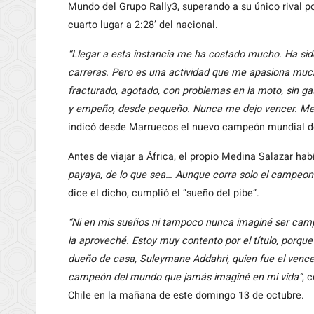
Mundo del Grupo Rally3, superando a su único rival por
cuarto lugar a 2:28’ del nacional.
“Llegar a esta instancia me ha costado mucho. Ha sido h
carreras. Pero es una actividad que me apasiona mucho
fracturado, agotado, con problemas en la moto, sin ga
y empeño, desde pequeño. Nunca me dejo vencer. Me ha
indicó desde Marruecos el nuevo campeón mundial de
Antes de viajar a África, el propio Medina Salazar hab
payaya, de lo que sea… Aunque corra solo el campeon
dice el dicho, cumplió el “sueño del pibe”.
“Ni en mis sueños ni tampoco nunca imaginé ser camp
la aproveché. Estoy muy contento por el título, porque
dueño de casa, Suleymane Addahri, quien fue el venced
campeón del mundo que jamás imaginé en mi vida”
, 
Chile en la mañana de este domingo 13 de octubre.