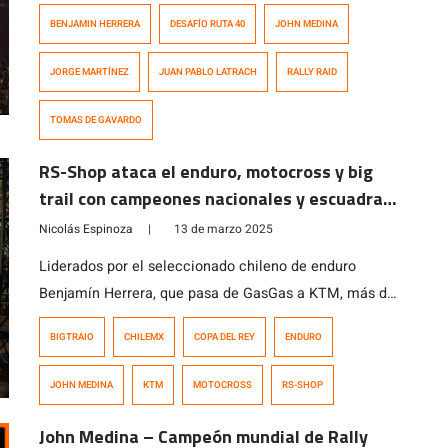
conversatorio donde participaron cinco de los 11
BENJAMIN HERRERA
DESAFÍO RUTA 40
JOHN MEDINA
chilenos que tomaron parte en la tercera fecha del
Campeonato del Mundo de Rally Cross Country la
JORGE MARTÍNEZ
JUAN PABLO LATRACH
RALLY RAID
semana pasada en Argentina durante el Desafío Ruta
40. El evento organizado por los mismos corredores
TOMAS DE GAVARDO
nacionales se […]
RS-Shop ataca el enduro, motocross y big
trail con campeones nacionales y escuadras
satélite
Nicolás Espinoza
|
13 de marzo 2025
Liderados por el seleccionado chileno de enduro
Benjamín Herrera, que pasa de GasGas a KTM, más de
30 treinta pilotos oficiales y cinco escuadras satélite
BIGTRAIO
CHILEMX
COPA DEL REY
ENDURO
de nivel top se presentaron en el “Lanzamiento de
Equipos RS-Shop 2025” en Mall Sport.
JOHN MEDINA
KTM
MOTOCROSS
RS-SHOP
John Medina – Campeón mundial de Rally