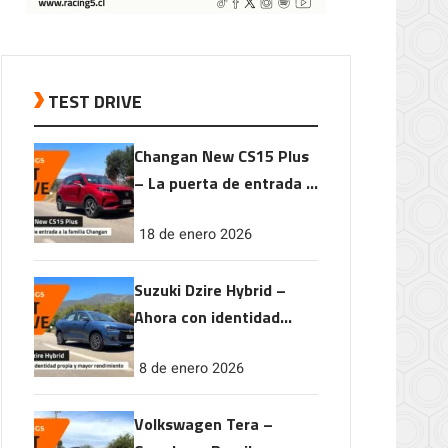
TEST DRIVE
Changan New CS15 Plus
– La puerta de entrada a
la familia Changan
18 de enero 2026
Suzuki Dzire Hybrid –
Ahora con identidad
propia y mayor
8 de enero 2026
rendimiento
Volkswagen Tera –