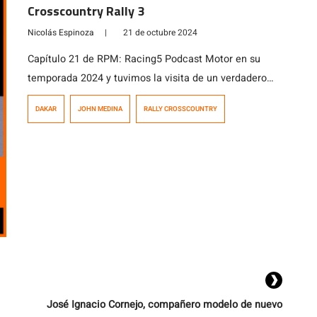
Crosscountry Rally 3
Nicolás Espinoza
|
21 de octubre 2024
Capítulo 21 de RPM: Racing5 Podcast Motor en su
temporada 2024 y tuvimos la visita de un verdadero
campeón mundial. Es John Medina, piloto de Rally
DAKAR
JOHN MEDINA
RALLY CROSSCOUNTRY
Crosscountry quien se acaba de coronar en el pasado
Rally de Marruecos como campeón mundial de la
categoría Rally 3. Sobre su historia y cómo corrió su
primer Dakar […]
José Ignacio Cornejo, compañero modelo de nuevo