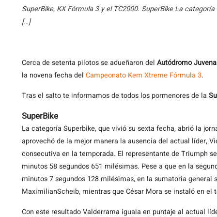
SuperBike, KX Fórmula 3 y el TC2000. SuperBike La categoría Su
[…]
Cerca
de setenta pilotos se adueñaron del
Autódromo Juvenal
la novena fecha del
Campeonato Kem Xtreme Fórmula 3
.
Tras el salto te informamos de todos los pormenores de la
Su
SuperBike
La categoría Superbike, que vivió su sexta fecha, abrió la jor
aprovechó de la mejor manera la ausencia del actual líder, V
consecutiva en la temporada. El representante de Triumph s
minutos 58 segundos 651 milésimas. Pese a que en la segunda
minutos 7 segundos 128 milésimas, en la sumatoria general s
MaximilianScheib, mientras que César Mora se instaló en el t
Con este resultado Valderrama iguala en puntaje al actual líd