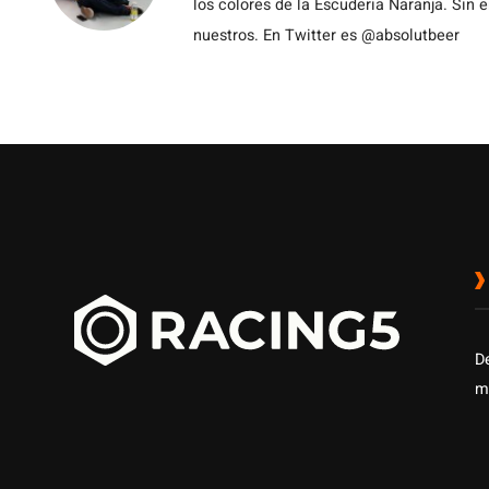
los colores de la Escuderia Naranja. Sin
nuestros. En Twitter es @absolutbeer
D
m