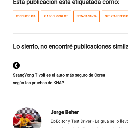
Esta publicación esta etiquetada como:
CONCURSO KIA
KIA DE CHOCOLATE
SEMANA SANTA
SPORTAGE DE CH
Lo siento, no encontré publicaciones simil
SsangYong Tivoli es el auto más seguro de Corea
según las pruebas de KNAP
Jorge Beher
Ex-Editor y Test Driver - La grua se lo l