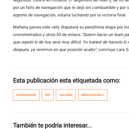
segundos. Está a 46 minutos 51 segundos del líder y, de no se
por un fallo de navegación que le dejó sin combustible y por o
soporte de navegación, estaría luchando por la victoria final.
Mañana jueves este rally disputará su penúltima etapa por lo
cronometrados y otros 43 de enlace.
“Quiero hacer un buen pa
que repetir lo de hoy será muy difícil. Yo trataré de hacerlo lo
después, ya veremos en qué posición acabo”
, concluye Laia S
Esta publicación esta etiquetada como:
HONDA RACING
HRC
LAIA SANZ
MERZOUGA RALLY
También te podria interesar...