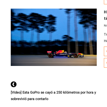
s
H
t
B
Ni
T
H
Co
a
a
r
F
[Video] Esta GoPro se cayó a 250 kilómetros por hora y
sobrevivió para contarlo