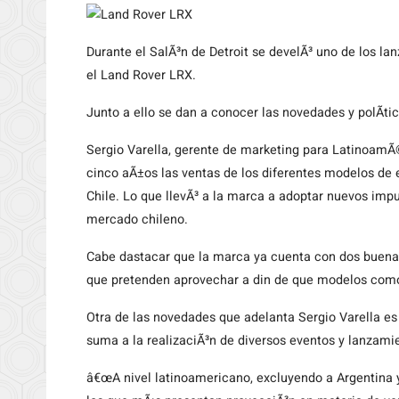
Durante
el SalÃ³n de Detroit se develÃ³ uno de los l
el Land Rover LRX.
Junto a ello se dan a conocer las novedades y polÃ­ti
Sergio Varella, gerente de marketing para LatinoamÃ©
cinco aÃ±os las ventas de los diferentes modelos d
Chile. Lo que llevÃ³ a la marca a adoptar nuevos imp
mercado chileno.
Cabe dastacar que la marca ya cuenta con dos buenas
que pretenden aprovechar a din de que modelos como e
Otra de las novedades que adelanta Sergio Varella e
suma a la realizaciÃ³n de diversos eventos y lanzamie
â€œA nivel latinoamericano, excluyendo a Argentina 