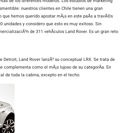
ntas de los diferentes modelos. Los estudios de marketing
smentible: nuestros clientes en Chile tienen una gran
llo que hemos querido apostar mÃ¡s en este paÃ­s a travÃ©s
0 unidades y considero que esto es muy exitoso. Sin
ercializaciÃ³n de 311 vehÃ­culos Land Rover. Es un gran reto
e Detroit, Land Rover lanzÃ³ su conceptual LRX. Se trata de
se complementa como el mÃ¡s lujoso de su categorÃ­a. En
l de toda la cabina, excepto en el techo.