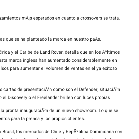
anzamientos mÃ¡s esperados en cuanto a crossovers se trata,
cas que se ha planteado la marca en nuestro paÃ­s.
rica y el Caribe de Land Rover, detalla que en los Ãºltimos
e esta marca inglesa han aumentado considerablemente en
ulsos para aumentar el volumen de ventas en el ya exitoso
 cartas de presentaciÃ³n como son el Defender, situaciÃ³n
l Discovery o el Freelander brillen con luces propias
s la pronta inauguraciÃ³n de un nuevo showroom. Lo que se
ntos para la prensa y los propios clientes.
y Brasil, los mercados de Chile y RepÃºblica Dominicana son