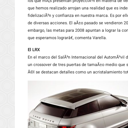
los que mÃ¡s presentan proyecciÃ³n en materia de ve
que hemos realizado arrojan una realidad que es inde
fidelizaciÃ³n y confianza en nuestra marca. Es por e
de diversas acciones. El aÃ±o pasado se vendieron 20
embargo, las metas para 2008 apuntan a lograr la com
que esperamos lograrâ€, comenta Varella.
El LRX
En el marco del SalÃ³n Internacional del AutomÃ³vil d
un crossover de tres puertas de tamaÃ±o medio que 
Ã©l se destacan detalles como un acristalamiento tota