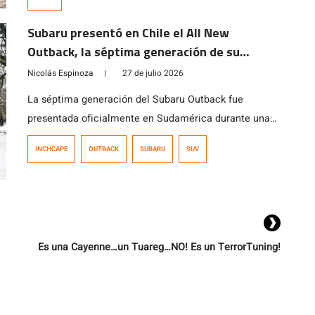
Subaru presentó en Chile el All New
Outback, la séptima generación de su
modelo ícono
Nicolás Espinoza
|
27 de julio 2026
La séptima generación del Subaru Outback fue
presentada oficialmente en Sudamérica durante una
actividad realizada en Chile, que reunió a
INCHCAPE
OUTBACK
SUBARU
SUV
representantes de la marca de Argentina, Perú,
Colombia y Chile, además de ejecutivos de Subaru
Corporation. El modelo ya está disponible en el
mercado chileno en dos versiones, con precios que
parten en los $35.990.000.
Es una Cayenne…un Tuareg…NO! Es un TerrorTuning!