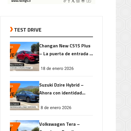
TEST DRIVE
Changan New CS15 Plus
– La puerta de entrada a
la familia Changan
18 de enero 2026
Suzuki Dzire Hybrid –
Ahora con identidad
propia y mayor
8 de enero 2026
rendimiento
Volkswagen Tera –