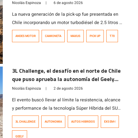
Nicolás Espinoza
|
6 de agosto 2026
La nueva generación de la pick-up fue presentada en
Chile incorporando un motor turbodiésel de 2.5 litros y
221 HP, capacidad de carga superior a una tonelada y
ANDES MOTOR
CAMIONETA
MAXUS
PICK UP
T70
garantía de por vida para el tren motriz.
3L Challenge, el desafío en el norte de Chile
que puso aprueba la autonomía del Geely
EX5 EM-i
Nicolás Espinoza
|
2 de agosto 2026
El evento buscó llevar al límite la resistencia, alcance
y performance de la tecnología Súper Híbrida del SUV
que, en pocos meses, ha cautivado al consumidor
3L CHALLENGE
AUTONOMIA
AUTOS HIBRIDOS
EX5 EM-I
local.
GEELY