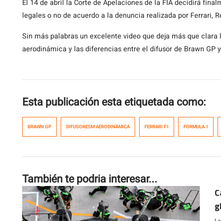
El 14 de abril la Corte de Apelaciones de la FIA decidirá fin
legales o no de acuerdo a la denuncia realizada por Ferrari, R
Sin más palabras un excelente video que deja más que clara la
aerodinámica y las diferencias entre el difusor de Brawn GP y 
Esta publicación esta etiquetada como:
BRAWN GP
DIFUSORESM AERODINÁMICA
FERRARI F1
FORMULA 1
También te podria interesar...
C
g