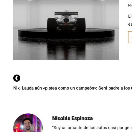
Ni
El
e
Niki Lauda aún «pistea como un campeón»: Será padre a los 
Nicolás Espinoza
“Soy un amante de los autos casi por ge