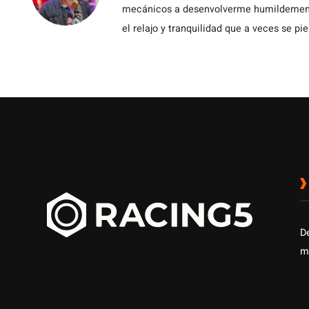
mecánicos a desenvolverme humildemente 
el relajo y tranquilidad que a veces se pie
D
m