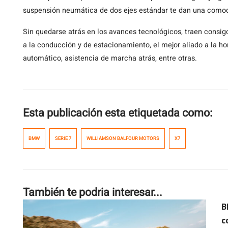
suspensión neumática de dos ejes estándar te dan una comodi
Sin quedarse atrás en los avances tecnológicos, traen consig
a la conducción y de estacionamiento, el mejor aliado a la h
automático, asistencia de marcha atrás, entre otras.
Esta publicación esta etiquetada como:
BMW
SERIE 7
WILLIAMSON BALFOUR MOTORS
X7
También te podria interesar...
B
c