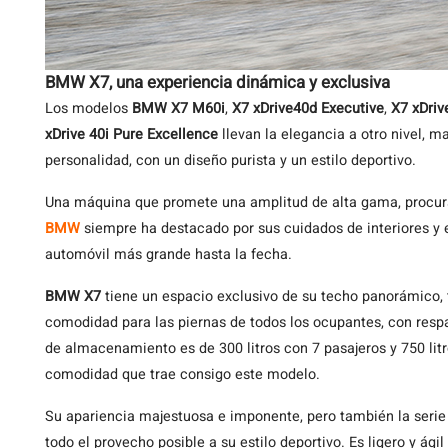
BMW X7, una experiencia dinámica y exclusiva
Los modelos
BMW X7 M60i
,
X7 xDrive40d Executive
,
X7 xDriv
xDrive 40i Pure Excellence
llevan la elegancia a otro nivel, m
personalidad, con un diseño purista y un estilo deportivo.
Una máquina que promete una amplitud de alta gama, procu
BMW
siempre ha destacado por sus cuidados de interiores y 
automóvil más grande hasta la fecha.
BMW X7
tiene un espacio exclusivo de su techo panorámico, t
comodidad para las piernas de todos los ocupantes, con resp
de almacenamiento es de 300 litros con 7 pasajeros y 750 litr
comodidad que trae consigo este modelo.
Su apariencia majestuosa e imponente, pero también la seri
todo el provecho posible a su estilo deportivo. Es ligero y ági