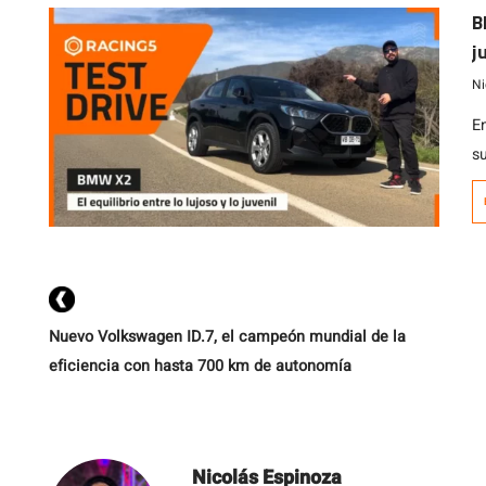
n
B
j
Ni
E
s
s
r
n
s
M
Nuevo Volkswagen ID.7, el campeón mundial de la
eficiencia con hasta 700 km de autonomía
Nicolás Espinoza