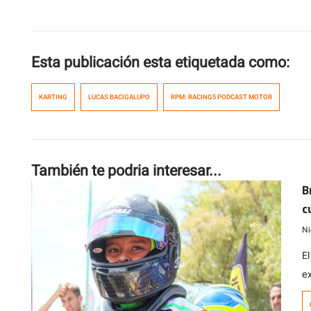
Esta publicación esta etiquetada como:
KARTING
LUCAS BACIGALUPO
RPM: RACING5 PODCAST MOTOR
También te podria interesar...
B
c
e
Ni
E
e
e