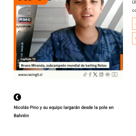
Ú
c
p
s
M
es
Nicolás Pino y su equipo largarán desde la pole en
Bahréin