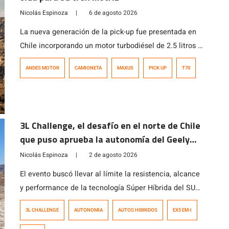
Nicolás Espinoza
|
6 de agosto 2026
La nueva generación de la pick-up fue presentada en
Chile incorporando un motor turbodiésel de 2.5 litros y
221 HP, capacidad de carga superior a una tonelada y
ANDES MOTOR
CAMIONETA
MAXUS
PICK UP
T70
garantía de por vida para el tren motriz.
3L Challenge, el desafío en el norte de Chile
que puso aprueba la autonomía del Geely
EX5 EM-i
Nicolás Espinoza
|
2 de agosto 2026
El evento buscó llevar al límite la resistencia, alcance
y performance de la tecnología Súper Híbrida del SUV
que, en pocos meses, ha cautivado al consumidor
3L CHALLENGE
AUTONOMIA
AUTOS HIBRIDOS
EX5 EM-I
local.