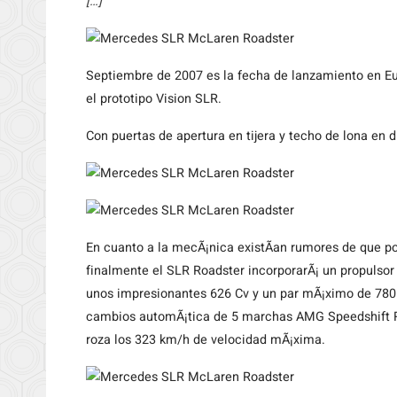
[…]
Septiembre
de 2007 es la fecha de lanzamiento en 
el prototipo Vision SLR.
Con puertas de apertura en tijera y techo de lona en 
En cuanto a la mecÃ¡nica existÃ­an rumores de que po
finalmente el SLR Roadster incorporarÃ¡ un propulsor
unos impresionantes 626 Cv y un par mÃ¡ximo de 780 
cambios automÃ¡tica de 5 marchas AMG Speedshift R,
roza los 323 km/h de velocidad mÃ¡xima.