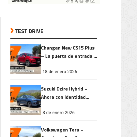
TEST DRIVE
Changan New CS15 Plus
– La puerta de entrada a
la familia Changan
18 de enero 2026
Suzuki Dzire Hybrid –
Ahora con identidad
propia y mayor
8 de enero 2026
rendimiento
Volkswagen Tera –