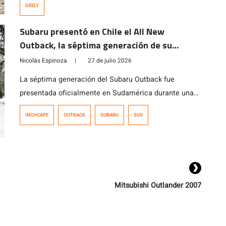
GEELY
Subaru presentó en Chile el All New
Outback, la séptima generación de su
modelo ícono
Nicolás Espinoza
|
27 de julio 2026
La séptima generación del Subaru Outback fue
presentada oficialmente en Sudamérica durante una
actividad realizada en Chile, que reunió a
INCHCAPE
OUTBACK
SUBARU
SUV
representantes de la marca de Argentina, Perú,
Colombia y Chile, además de ejecutivos de Subaru
Corporation. El modelo ya está disponible en el
mercado chileno en dos versiones, con precios que
parten en los $35.990.000.
Mitsubishi Outlander 2007