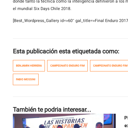
donde tanto la técnica como la inteligencia definieron a los 
el mundial Six Days Chile 2018.
[Best_Wordpress_Gallery id=»60″ gal_title=»Final Enduro 2017
Esta publicación esta etiquetada como:
BENJAMIN HERRERA
CAMPEONATO ENDURO FIM
CAMPEONATO ENDURO FIM 
FABIO MOSSINI
También te podria interesar...
P
e