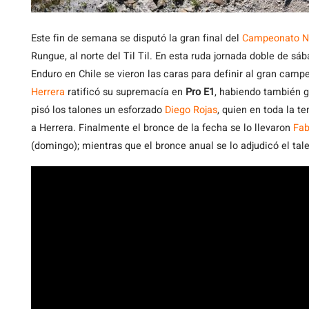
Este
fin de semana se disputó la gran final del
Campeonato Na
Rungue, al norte del Til Til. En esta ruda jornada doble de s
Enduro en Chile se vieron las caras para definir al gran cam
Herrera
ratificó su supremacía en
Pro E1
, habiendo también g
pisó los talones un esforzado
Diego Rojas
, quien en toda la t
a Herrera. Finalmente el bronce de la fecha se lo llevaron
Fab
(domingo); mientras que el bronce anual se lo adjudicó el tal