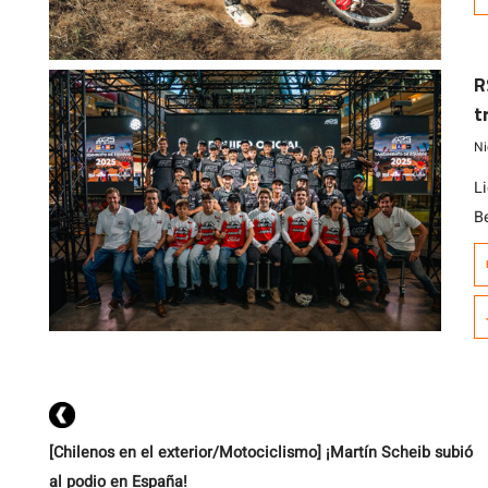
m
c
to
R
t
s
Ni
L
B
30
d
E
[Chilenos en el exterior/Motociclismo] ¡Martín Scheib subió
al podio en España!