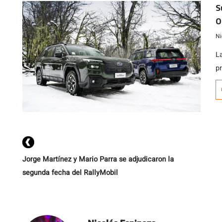
S
O
m
Ni
L
p
ac
r
C
C
m
p
Jorge Martínez y Mario Parra se adjudicaron la
segunda fecha del RallyMobil