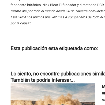
fabricante británico, Nick Bloor.El fundador y director de DG
mismo día por todo el mundo desde 2012. Nuestra comunidad se
Este 2024 nos unimos una vez más a compañeros de todo el m
por la causa”
.
Esta publicación esta etiquetada como:
Lo siento, no encontre publicaciones simil
También te podria interesar...
M
v
Ni