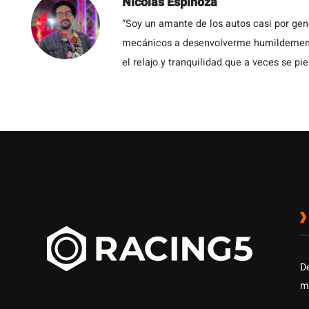
Nicolás Espinoza
“Soy un amante de los autos casi por ge
mecánicos a desenvolverme humildemente 
el relajo y tranquilidad que a veces se pie
D
m