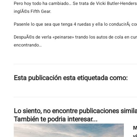
Pero hoy todo ha cambiado… Se trata de Vicki Butler-Henderso
inglÃ©s Fifth Gear.
Pasenle lo que sea que tenga 4 ruedas y ella lo conducirÃ¡ co
DespuÃ©s de verla «peinarse» trando los autos de cola en cu
encontrando…
Esta publicación esta etiquetada como:
Lo siento, no encontre publicaciones simil
También te podria interesar...
M
v