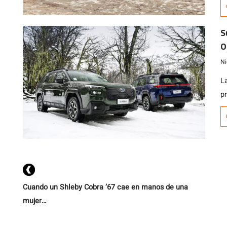
S
O
m
Ni
L
p
ac
r
C
C
m
p
Cuando un Shleby Cobra ’67 cae en manos de una
mujer…