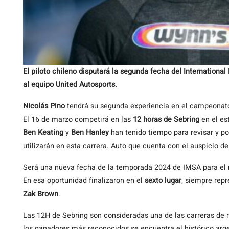
El piloto chileno disputará la segunda fecha del Internationa
al equipo United Autosports.
Nicolás Pino
tendrá su segunda experiencia en el campeonato
El 16 de marzo competirá en las
12 horas de Sebring
en el es
Ben Keating
y
Ben Hanley
han tenido tiempo para revisar y po
utilizarán en esta carrera. Auto que cuenta con el auspicio 
Será una nueva fecha de la temporada 2024 de IMSA para el 
En esa oportunidad finalizaron en el
sexto lugar
, siempre repr
Zak Brown
.
Las 12H de Sebring son consideradas una de las carreras de 
los ganadores más reconocidos se encuentra el histórico arg