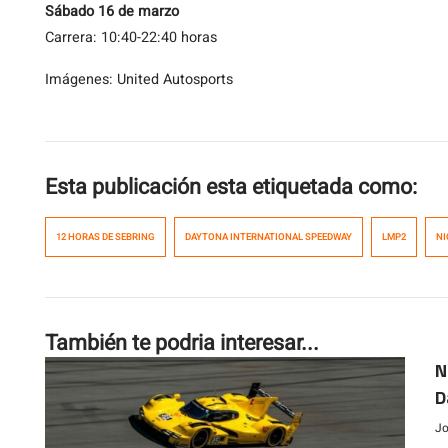
Sábado 16 de marzo
Carrera: 10:40-22:40 horas
Imágenes: United Autosports
Esta publicación esta etiquetada como:
12 HORAS DE SEBRING
DAYTONA INTERNATIONAL SPEEDWAY
LMP2
NI
También te podria interesar...
N
D
Jo