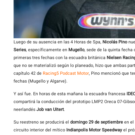
Luego de su ausencia en las 4 Horas de Spa,
Nicolás Pino
nue
Series
, específicamente en
Mugello
, sede de la quinta fecha
primeras tres fechas con la escuadra británica
Nielsen Racin
que no se materializó según lo planeado, hizo que ambas parte
capítulo 42 de
Racing5 Podcast Motor
, Pino mencionó que te
fechas (Mugello y Algarve).
Y así fue. En horas de esta mañana la escuadra francesa
IDEC
compartirá la conducción del prototipo LMP2 Oreca 07-Gibs
neerlandés
Job van Uitert
.
Su reestreno se producirá el
domingo 29 de septiembre
en el 
circuito interior del mítico
Indianpolis Motor Speedway
el pró