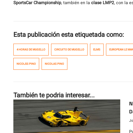
SportsCar Championship
, también en la
clase LMP2
, con la 
Esta publicación esta etiquetada como:
4 HORAS DE MUGELLO
CIRCUITO DE MUGELLO
ELMS
EUROPEAN LE MAN
NICOLÁS PINO
NICOLAS PINO
También te podria interesar...
N
D
Jo
Po