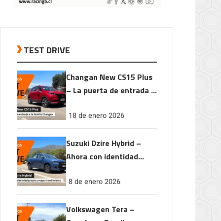
TEST DRIVE
Changan New CS15 Plus
– La puerta de entrada a
la familia Changan
18 de enero 2026
Suzuki Dzire Hybrid –
Ahora con identidad
propia y mayor
8 de enero 2026
rendimiento
Volkswagen Tera –