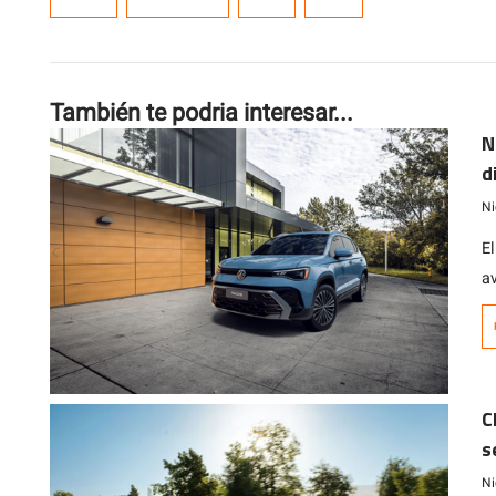
También te podria interesar...
N
d
V
Ni
E
a
p
c
C
s
Ni