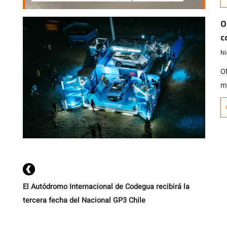
e
en
O
p
c
Ni
O
m
i
e
El Autódromo Internacional de Codegua recibirá la
tercera fecha del Nacional GP3 Chile