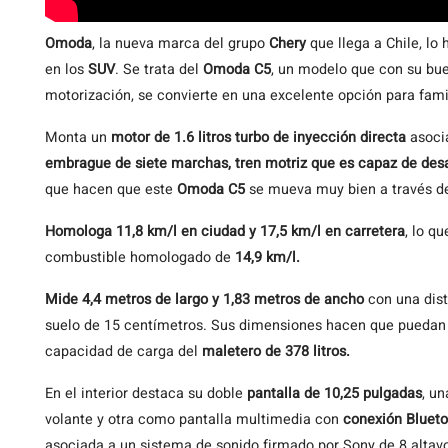
Omoda
, la nueva marca del grupo
Chery
que llega a Chile, lo
en los
SUV
. Se trata del
Omoda C5
, un modelo que con su bu
motorización, se convierte en una excelente opción para fam
Monta un
motor de 1.6 litros turbo de inyección directa
asoci
embrague de siete marchas, tren motriz que es capaz de desa
que hacen que este
Omoda C5
se mueva muy bien a través de
Homologa 11,8 km/l en ciudad y 17,5 km/l en carretera
, lo q
combustible homologado de
14,9 km/l.
Mide 4,4 metros de largo y 1,83 metros de ancho
con una dis
suelo de 15 centímetros. Sus dimensiones hacen que puedan 
capacidad de carga del
maletero de 378 litros.
En el interior destaca su doble
pantalla de 10,25 pulgadas
, u
volante y otra como pantalla multimedia con
conexión Blueto
asociada a un sistema de sonido firmado por Sony de 8 altavoc