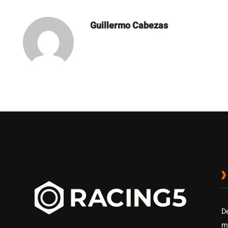
Guillermo Cabezas
D
m