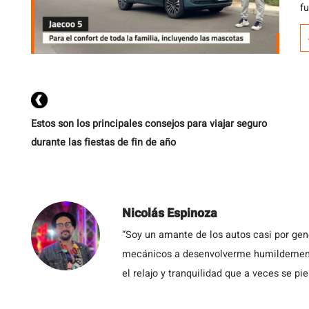
f
u
e
en
p
Estos son los principales consejos para viajar seguro
durante las fiestas de fin de año
Nicolás Espinoza
“Soy un amante de los autos casi por ge
mecánicos a desenvolverme humildemente 
el relajo y tranquilidad que a veces se pie