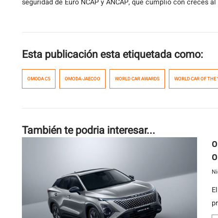
seguridad de Euro NCAP y ANCAP, que cumplió con creces al a
Esta publicación esta etiquetada como:
OMODA C5
OMODA-JAECOO
WORLD CAR AWARDS
WORLD CAR OF THE 
También te podria interesar...
O
O
S
Ni
E
p
c