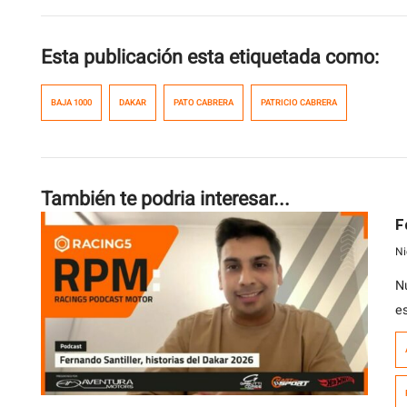
Esta publicación esta etiquetada como:
BAJA 1000
DAKAR
PATO CABRERA
PATRICIO CABRERA
También te podria interesar...
F
Ni
N
e
a
a
j