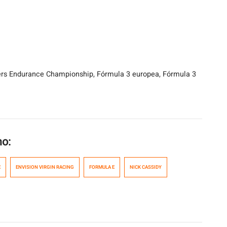
rers Endurance Championship, Fórmula 3 europea, Fórmula 3
mo:
E
ENVISION VIRGIN RACING
FORMULA E
NICK CASSIDY