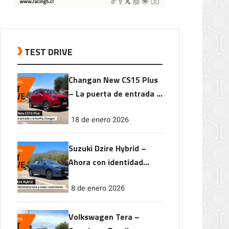
TEST DRIVE
Changan New CS15 Plus
– La puerta de entrada a
la familia Changan
18 de enero 2026
Suzuki Dzire Hybrid –
Ahora con identidad
propia y mayor
8 de enero 2026
rendimiento
Volkswagen Tera –