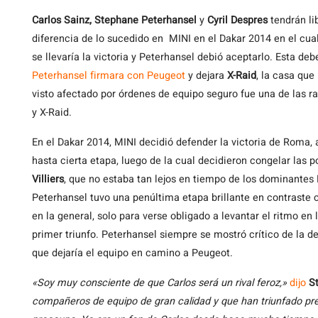
Carlos Sainz, Stephane Peterhansel
y
Cyril Despres
tendrán lib
diferencia de lo sucedido en MINI en el Dakar 2014 en el cu
se llevaría la victoria y Peterhansel debió aceptarlo. Esta de
Peterhansel firmara con Peugeot
y dejara
X-Raid
, la casa que
visto afectado por órdenes de equipo seguro fue una de las 
y X-Raid.
En el Dakar 2014, MINI decidió defender la victoria de Roma
hasta cierta etapa, luego de la cual decidieron congelar las 
Villiers
, que no estaba tan lejos en tiempo de los dominantes
Peterhansel tuvo una penúltima etapa brillante en contrast
en la general, solo para verse obligado a levantar el ritmo en 
primer triunfo. Peterhansel siempre se mostró crítico de la d
que dejaría el equipo en camino a Peugeot.
«Soy muy consciente de que Carlos será un rival feroz,»
dijo
S
compañeros de equipo de gran calidad y que han triunfado pr