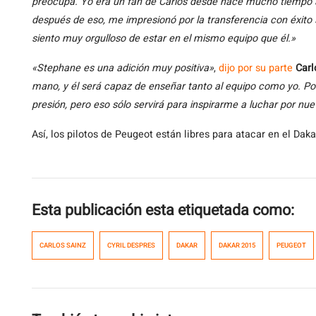
preocupa. Yo era un fan de Carlos desde hace mucho tiempo 
después de eso, me impresionó por la transferencia con éxito 
siento muy orgulloso de estar en el mismo equipo que él.»
«Stephane es una adición muy positiva»
,
dijo por su parte
Carl
mano, y él será capaz de enseñar tanto al equipo como yo. P
presión, pero eso sólo servirá para inspirarme a luchar por nue
Así, los pilotos de Peugeot están libres para atacar en el Da
Esta publicación esta etiquetada como:
CARLOS SAINZ
CYRIL DESPRES
DAKAR
DAKAR 2015
PEUGEOT