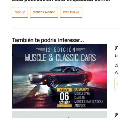
DUOC UC
EVENTOS RACING5
EXPO TUNING
También te podria interesar...
[
Em
C
V
s
M
[