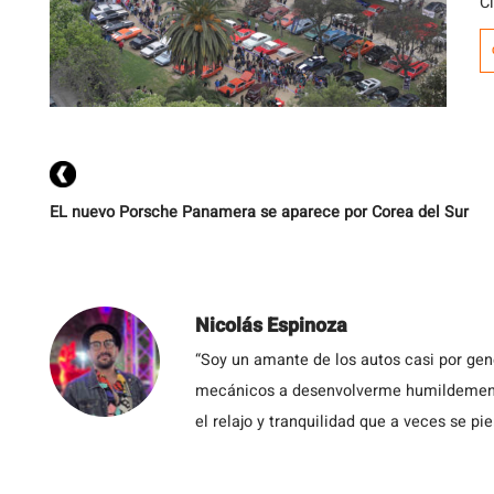
C
un
c
j
EL nuevo Porsche Panamera se aparece por Corea del Sur
Nicolás Espinoza
“Soy un amante de los autos casi por ge
mecánicos a desenvolverme humildemente 
el relajo y tranquilidad que a veces se pie